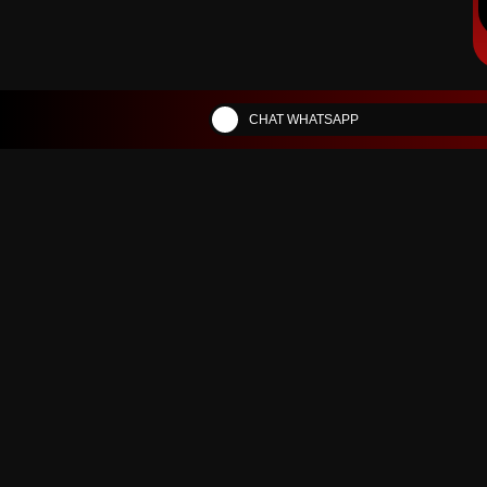
CHAT WHATSAPP