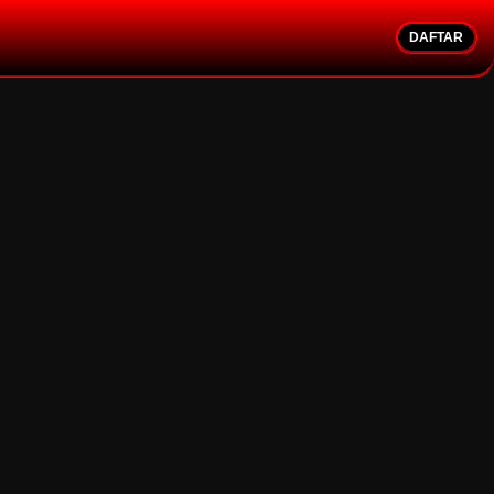
DAFTAR